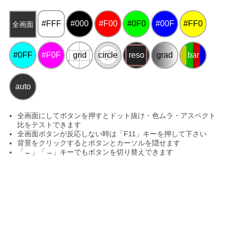
#FFF
#000
#F00
#0F0
#00F
#FF0
全画面
#0FF
#F0F
grid
circle
reso
grad
bar
全画面にしてボタンを押すとドット抜け・色ムラ・アスペクト
比をテストできます
全画面ボタンが反応しない時は「F11」キーを押して下さい
背景をクリックするとボタンとカーソルを隠せます
「←」「→」キーでもボタンを切り替えできます